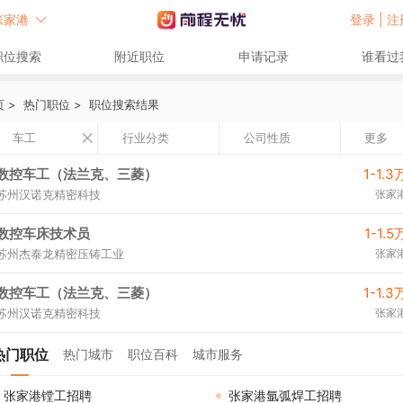
张家港
登录 |
注
职位搜索
附近职位
申请记录
谁看过
页
>
热门职位
>
职位搜索结果
车工
行业分类
公司性质
更多
数控车工（法兰克、三菱）
1-1.3
苏州汉诺克精密科技
张家
数控车床技术员
1-1.5
苏州杰泰龙精密压铸工业
张家
数控车工（法兰克、三菱）
1-1.3
苏州汉诺克精密科技
张家
热门职位
热门城市
职位百科
城市服务
张家港镗工招聘
张家港氩弧焊工招聘