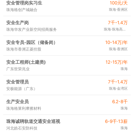
安全管理岗实习生
100元/天
珠海格创产城融合
珠海·香洲区
安全生产岗
7千-1.4万
珠海华发产业新空间招商服务
珠海·珠海高新区
安全专员-园区（储备岗）
10-14万/年
珠海市香洲正菱控股
珠海·香洲区
安全工程师(土建类)
12-15万/年
广东世荣兆业
珠海
安全管理员
7千-1.4万
安极能源（广东）
珠海·金湾区
生产安全员
6.2-8千
珠海格莱利摩擦材料
珠海
珠海诚聘轨道交通安全巡视
6-9千·13薪
河北皓石安防科技
珠海