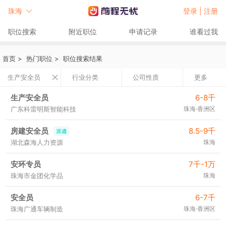
珠海
登录 |
注册
职位搜索
附近职位
申请记录
谁看过我
首页
>
热门职位
>
职位搜索结果
生产安全员
行业分类
公司性质
更多
生产安全员
6-8千
广东科雷明斯智能科技
珠海·香洲区
房建安全员
8.5-9千
湖北森海人力资源
珠海
安环专员
7千-1万
珠海市金团化学品
珠海
安全员
6-7千
珠海广通车辆制造
珠海·香洲区