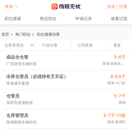
珠海
登录 |
注册
职位搜索
附近职位
申请记录
谁看过我
首页
>
热门职位
>
职位搜索结果
仓库管理员
行业分类
公司性质
更多
成品仓仓管
5-6千
广东研美生物科技
珠海·珠海高新区
冷库仓管员（必须持有叉车证）
6-6.5千
珠海诚丰集团
珠海·斗门区
仓管员
5-7千
深圳市道通科技
珠海
仓库管理员
5-7千·13薪
珠海朗泰生物科技
珠海·香洲区